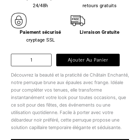
24/48h
retours gratuits
Paiement sécurisé
Livraison Gratuite
cryptage SSL
quantité
Ajouter Au Panier
de
Perruque
Découvrez la beauté et la praticité de Châtain Enchanté,
femme
-
notre perruque brune aux épaules avec frange. Idéale
châtain
pour compléter vos tenues, elle transforme
enchanté
instantanément votre look pour toutes occasions, que
ce soit pour des fêtes, des événements ou une
utilisation quotidienne. Facile à porter avec votre
débardeur noir préféré, cette perruque propose une
solution capillaire temporaire élégante et séduisante.