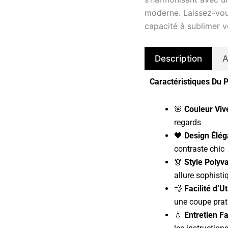
moderne. Laissez-vous
capacité à sublimer v
Description
A
Caractéristiques Du P
🌸
Couleur Vive
regards
🖤
Design Élég
contraste chic
👗
Style Polyva
allure sophisti
💨
Facilité d’Ut
une coupe prat
💧
Entretien Fa