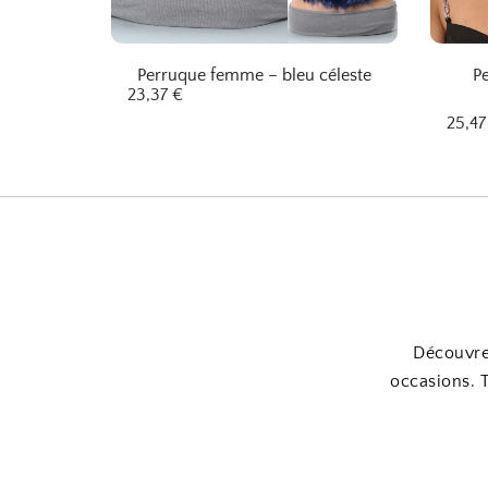
Perruque femme – bleu céleste
P
23,37
€
25,4
Découvrez
occasions. 