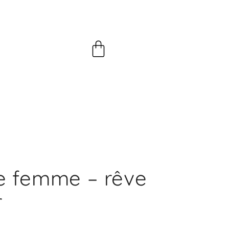
Panier
e femme – rêve
r