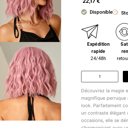
22,17
€
Disponible
Sto
Expédition
Sat
rapide
re
24/48h
retou
quantité
de
Perruque
Découvrez la magie e
femme
-
magnifique perruque 
rêve
look. Parfaitement co
rose
un contraste élégant 
noir
occasions, elle se dé
s’harmonisant avec un