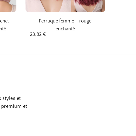
che,
Perruque femme – rouge
nté
enchanté
23,82
€
 styles et
x premium et