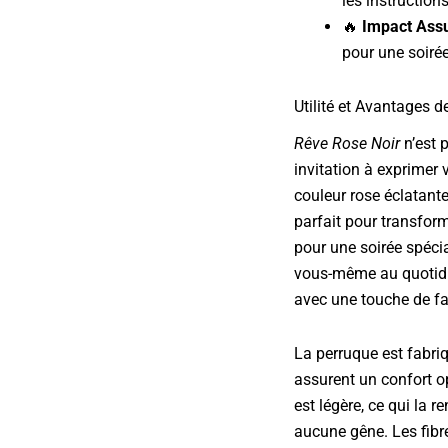
les instruction
🔥
Impact Assu
pour une soiré
Utilité et Avantages d
Rêve Rose Noir
n’est 
invitation à exprimer 
couleur rose éclatante
parfait pour transform
pour une soirée spéci
vous-même au quotidi
avec une touche de fa
La perruque est fabri
assurent un confort op
est légère, ce qui la 
aucune gêne. Les fibre