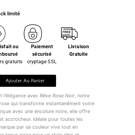
ck limité
isfait ou
Paiement
Livraison
mboursé
sécurisé
Gratuite
rs gratuits
cryptage SSL
Ajouter Au Panier
t l’élégance avec
Rêve Rose Noir
, notre
rose qui transforme instantanément votre
nçue avec une encolure noire, elle offre
et accrocheur. Idéale pour toutes les
marque par sa couleur vive tout en
e tenue noire pour un style chic et