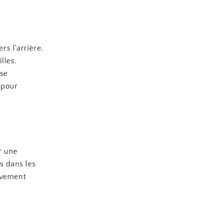
s l’arrière.
lles.
sse
 pour
r une
s dans les
uvement