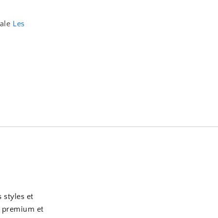
pale
Les
 styles et
x premium et