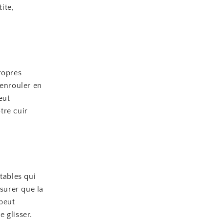
ite,
ropres
 enrouler en
eut
tre cuir
tables qui
ssurer que la
 peut
 glisser.