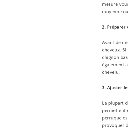
mesure vous
moyenne ou
2. Préparer
Avant de met
cheveux. Si 
chignon bas 
également a
chevelu.
3. Ajuster l
La plupart d
permettent d
perruque est
provoquer de