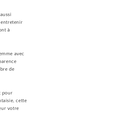
 aussi
 entretenir
ont à
 femme avec
parence
ibre de
t pour
taisie, cette
eur votre