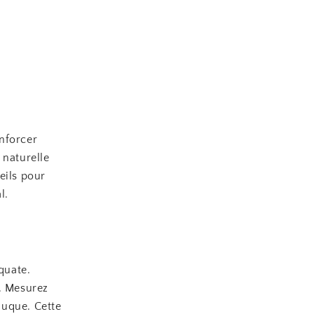
nforcer
 naturelle
eils pour
l.
quate.
e. Mesurez
 nuque. Cette