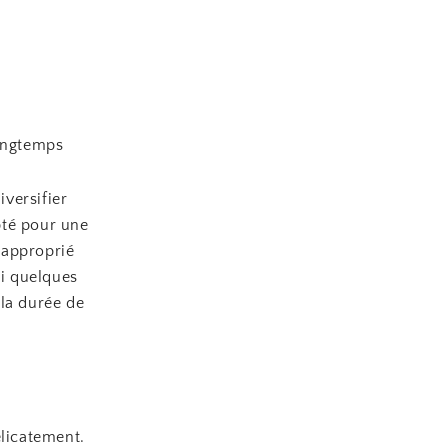
ongtemps
versifier
pté pour une
 approprié
ci quelques
 la durée de
élicatement.