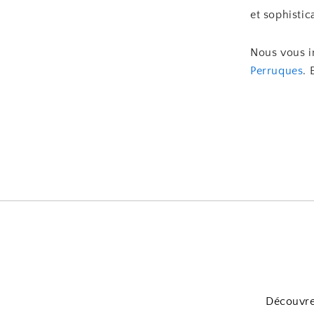
et sophistic
Nous vous i
Perruques
. 
Découvrez