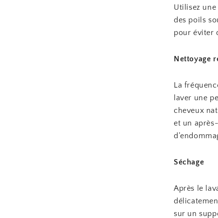
Utilisez un
des poils s
pour éviter 
Nettoyage r
La fréquence
laver une pe
cheveux natu
et un après
d’endommager
Séchage
Après le lav
délicatement
sur un suppo