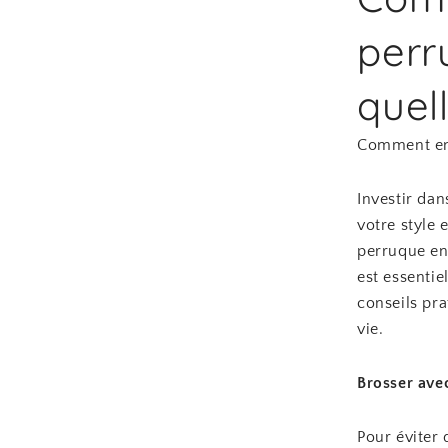
perr
quel
Comment ent
Investir da
votre style
perruque en
est essentie
conseils pr
vie.
Brosser ave
Pour éviter 