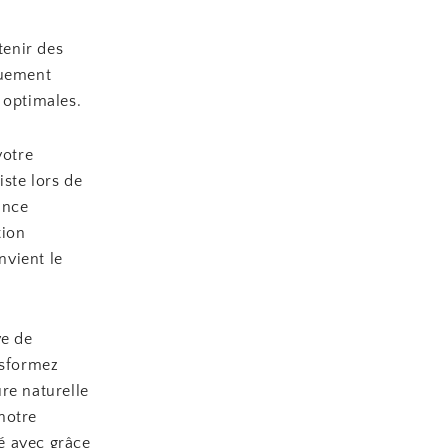
tenir des
quement
 optimales.
votre
iste lors de
ance
tion
nvient le
ve de
nsformez
re naturelle
notre
té avec grâce