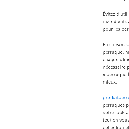
Évitez d’uti
ingrédients
pour les per
En suivant c
perruque, ma
chaque util
nécessaire p
« perruque 
mieux.
produitper
perruques po
votre look a
tout en vou
collection e