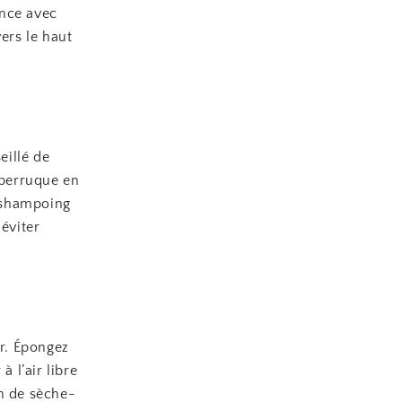
ence avec
ers le haut
eillé de
 perruque en
n shampoing
éviter
er. Épongez
 l’air libre
on de sèche-