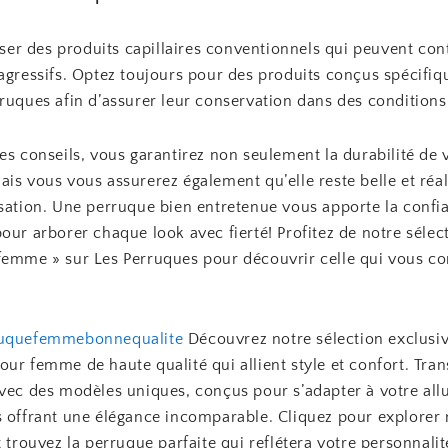
liser des produits capillaires conventionnels qui peuvent con
 agressifs. Optez toujours pour des produits conçus spécifi
ruques afin d’assurer leur conservation dans des conditions
es conseils, vous garantirez non seulement la durabilité de 
is vous vous assurerez également qu’elle reste belle et réal
isation. Une perruque bien entretenue vous apporte la confi
our arborer chaque look avec fierté! Profitez de notre sélec
femme » sur Les Perruques pour découvrir celle qui vous co
ruquefemmebonnequalite
Découvrez notre sélection exclusi
ur femme de haute qualité qui allient style et confort. Tra
vec des modèles uniques, conçus pour s’adapter à votre allu
s offrant une élégance incomparable. Cliquez pour explorer 
t trouvez la perruque parfaite qui reflétera votre personnali