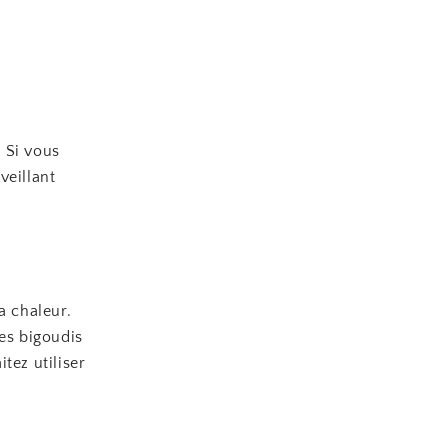
 Si vous
veillant
a chaleur.
les bigoudis
tez utiliser