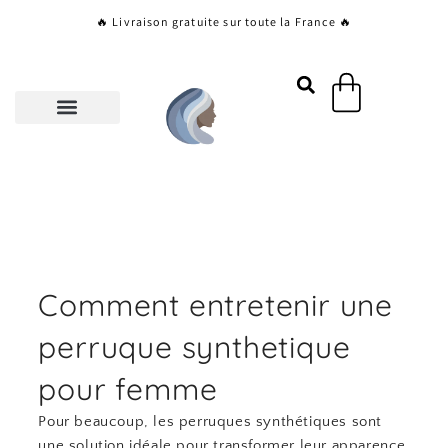
Aller
🔥 Livraison gratuite sur toute la France 🔥
au
contenu
Panier
Comment entretenir une
perruque synthetique
pour femme
Pour beaucoup, les perruques synthétiques sont
une solution idéale pour transformer leur apparence