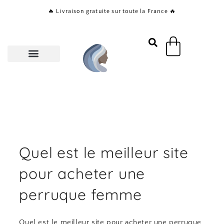
Aller
🔥 Livraison gratuite sur toute la France 🔥
au
contenu
Panier
Quel est le meilleur site
pour acheter une
perruque femme
Quel est le meilleur site pour acheter une perruque